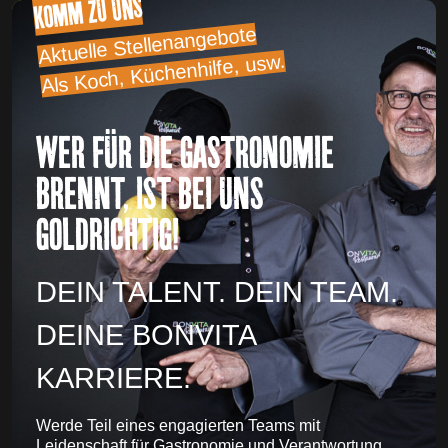
KOMM ZU UNS
Aktuelle Stellenangebote
Als Koch, Küchenhilfe, usw.
WER FÜR DIE GASTRONOMIE
BRENNT, IST BEI UNS
GOLDRICHTIG!
DEIN TALENT. DEIN TEAM.
DEINE BONVITA
KARRIERE.
Werde Teil eines engagierten Teams mit
Leidenschaft für Gastronomie und Verantwortung.