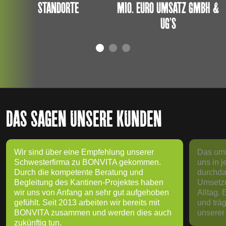
STANDORTE
MIO. EURO UMSATZ GMBH &
UG’S
DAS SAGEN UNSERE KUNDEN
Wir sind über eine Empfehlung unserer
Das um
Schwesterfirma zu BONVITA gekommen.
uns in j
Durch die kompetente Beratung und
durchda
Begleitung des Kantinen-Projektes haben
Umsetzu
wir uns von Anfang an sehr gut aufgehoben
Alltag.
gefühlt. Seit 2013 arbeiten wir bereits mit
und trä
BONVITA zusammen und werden dies auch
unserer
zukünftig tun.