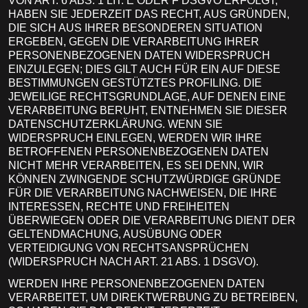
VON ART. 6 ABS. 1 LIT. E ODER F DSGVO ERFOLGT,
HABEN SIE JEDERZEIT DAS RECHT, AUS GRÜNDEN,
DIE SICH AUS IHRER BESONDEREN SITUATION
ERGEBEN, GEGEN DIE VERARBEITUNG IHRER
PERSONENBEZOGENEN DATEN WIDERSPRUCH
EINZULEGEN; DIES GILT AUCH FÜR EIN AUF DIESE
BESTIMMUNGEN GESTÜTZTES PROFILING. DIE
JEWEILIGE RECHTSGRUNDLAGE, AUF DENEN EINE
VERARBEITUNG BERUHT, ENTNEHMEN SIE DIESER
DATENSCHUTZERKLÄRUNG. WENN SIE
WIDERSPRUCH EINLEGEN, WERDEN WIR IHRE
BETROFFENEN PERSONENBEZOGENEN DATEN
NICHT MEHR VERARBEITEN, ES SEI DENN, WIR
KÖNNEN ZWINGENDE SCHUTZWÜRDIGE GRÜNDE
FÜR DIE VERARBEITUNG NACHWEISEN, DIE IHRE
INTERESSEN, RECHTE UND FREIHEITEN
ÜBERWIEGEN ODER DIE VERARBEITUNG DIENT DER
GELTENDMACHUNG, AUSÜBUNG ODER
VERTEIDIGUNG VON RECHTSANSPRÜCHEN
(WIDERSPRUCH NACH ART. 21 ABS. 1 DSGVO).
WERDEN IHRE PERSONENBEZOGENEN DATEN
VERARBEITET, UM DIREKTWERBUNG ZU BETREIBEN,