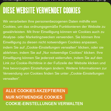
aus dem Newsletter bei uns bzw. dem
DIESE WEBSITE VERWENDET COOKIES
Newsletterdiensteanbieter gespeichert und nach der
Abbestellung des Newsletters aus der
Newsletterverteilerliste gelöscht. Daten, die zu anderen
Wir verarbeiten Ihre personenbezogenen Daten mithilfe von
Zwecken bei uns gespeichert wurden, bleiben hiervon
Cookies, um das ordnungsgemäße Funktionieren der Website zu
unberührt.
gewährleisten. Mit Ihrer Einwilligung können wir Cookies auch zu
Nach Ihrer Austragung aus der Newsletterverteilerliste wird
Analyse- oder Marketingzwecken verwenden. Sie können Ihre
Ihre E-Mail-Adresse bei uns bzw. dem
Einwilligung zu diesen nicht notwendigen Cookies anpassen,
Newsletterdiensteanbieter ggf. in einer Blacklist
indem Sie auf „Cookie-Einstellungen verwalten“ klicken, oder sie
gespeichert, sofern dies zur Verhinderung künftiger Mailings
ablehnen, indem Sie auf „Nur notwendige Cookies“ klicken. Ihre
erforderlich ist. Die Daten aus der Blacklist werden nur für
Einwilligung können Sie jederzeit widerrufen, indem Sie auf den
diesen Zweck verwendet und nicht mit anderen Daten
Link zur Cookie-Richtlinie in der Fußzeile der Website klicken und
zusammengeführt. Dies dient sowohl Ihrem Interesse als
Ihre bevorzugten Einstellungen ändern. Weitere Informationen zur
auch unserem Interesse an der Einhaltung der gesetzlichen
Verwendung von Cookies finden Sie unter „Cookie-Einstellungen
Vorgaben beim Versand von Newslettern (berechtigtes
verwalten“.
Interesse im Sinne des Art. 6 Abs. 1 lit. f DSGVO). Die
Speicherung in der Blacklist ist zeitlich nicht befristet.
Sie
ALLE COOKIES AKZEPTIEREN
können der Speicherung widersprechen, sofern Ihre
Interessen unser berechtigtes Interesse überwiegen.
NUR NOTWENDIGE COOKIES
KON
COOKIE-EINSTELLUNGEN VERWALTEN
Näheres entnehmen Sie den Datenschutzbestimmungen
von Brevo unter:
https://www.brevo.com/de/datenschutz-