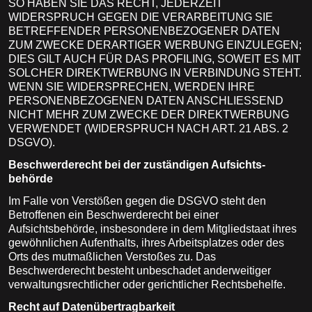
SO HABEN SIE DAS RECHT, JEDERZEIT
WIDERSPRUCH GEGEN DIE VERARBEITUNG SIE
BETREFFENDER PERSONENBEZOGENER DATEN
ZUM ZWECKE DERARTIGER WERBUNG EINZULEGEN;
DIES GILT AUCH FÜR DAS PROFILING, SOWEIT ES MIT
SOLCHER DIREKTWERBUNG IN VERBINDUNG STEHT.
WENN SIE WIDERSPRECHEN, WERDEN IHRE
PERSONENBEZOGENEN DATEN ANSCHLIESSEND
NICHT MEHR ZUM ZWECKE DER DIREKTWERBUNG
VERWENDET (WIDERSPRUCH NACH ART. 21 ABS. 2
DSGVO).
Beschwerde­recht bei der zuständigen Aufsichts­
behörde
Im Falle von Verstößen gegen die DSGVO steht den
Betroffenen ein Beschwerderecht bei einer
Aufsichtsbehörde, insbesondere in dem Mitgliedstaat ihres
gewöhnlichen Aufenthalts, ihres Arbeitsplatzes oder des
Orts des mutmaßlichen Verstoßes zu. Das
Beschwerderecht besteht unbeschadet anderweitiger
verwaltungsrechtlicher oder gerichtlicher Rechtsbehelfe.
Recht auf Daten­übertrag­barkeit