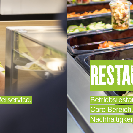
 -
IHR MEHRWERT
RESTA
erservice,
Betriebsresta
Care Bereich
Nachhaltigkei