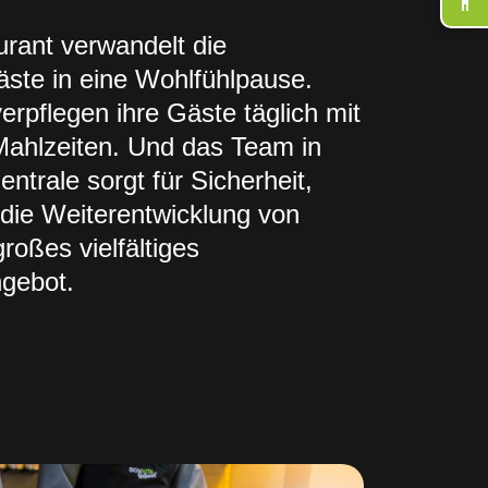
rant verwandelt die
Wir biet
ste in eine Wohlfühlpause.
Installa
erpflegen ihre Gäste täglich mit
maßgesc
 Mahlzeiten. Und das Team in
wird un
entrale sorgt für Sicherheit,
Verpfleg
 die Weiterentwicklung von
und die 
roßes vielfältiges
Abgerun
gebot.
stimmig
Raumver
Ihre Mit
MEHR E