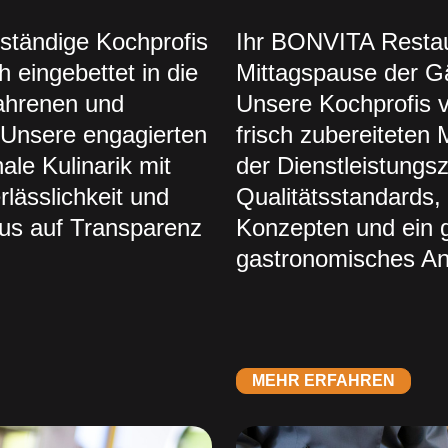
tständige Kochprofis
Ihr BONVITA Restau
ch eingebettet in die
Mittagspause der Gä
fahrenen und
Unsere Kochprofis v
 Unsere engagierten
frisch zubereiteten
ale Kulinarik mit
der Dienstleistungsz
rlässlichkeit und
Qualitätsstandards,
kus auf Transparenz
Konzepten und ein g
gastronomisches An
MEHR ERFAHREN